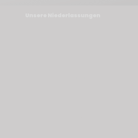
Unsere Niederlassungen
PONER GmbH
Feithstr. 82
58095 Hagen, Germany
T: +49 176 31 30 38 08
TОВ ПОНЕР
Китайська
8
2379038
Львів, Україна
T: +38 067 815 47 48
PONER BV
Herengracht 449 A
1017BR Amsterdam, Netherland
T: +49 176 31 30 38 08