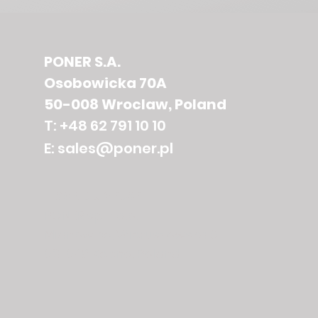
PONER S.A.
Osobowicka 70A
50-008 Wroclaw, Poland
T: +48 62 791 10 10
E:
sales@poner.pl
Headquarter​
PONER sp. z o.o.
Mianowice, Wieruszowska 6
63-600 Kepno, Poland