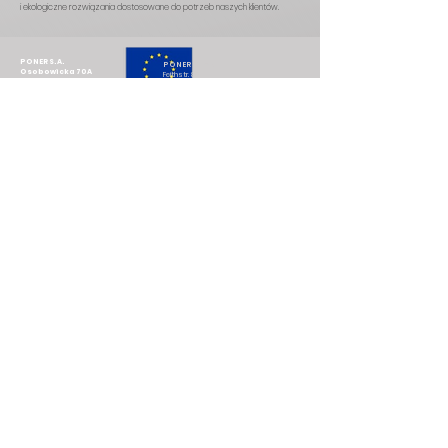
i ekologiczne rozwiązania dostosowane do potrzeb naszych klientów.
PONER S.A.
PONER GmbH
Osobowicka 70A
Feithstr. 82
50-008 Wrocław
58095 Hagen, Germany
T:
+49 176 31 30 38 08
T: +
48 62 791 10 10
TОВ ПОНЕР
E:
sekretariat@poner.pl
Китайська
8
2379038
Львів, Україна
Headquarter​
T:
+38 067 815 47 48
PONER sp. z o.o.
Mianowice, Wieruszowska 6
63-600 Kepno, Poland
PONER BV
Herengracht 449 A
1017BR Amsterdam, Netherland
T:
+49 176 31 30 38 08