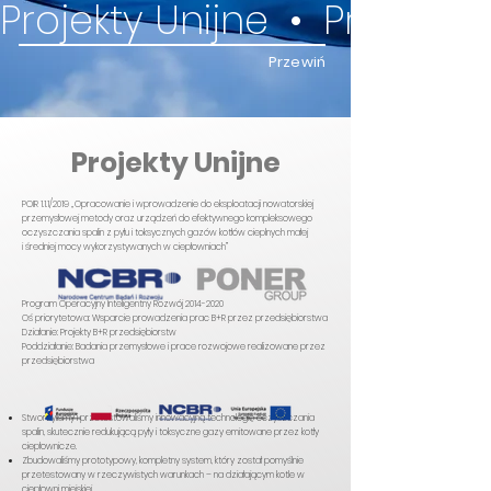
Projekty Unijne  •  
Przewiń
Projekty Unijne
POIR 1.1.1/2019 „Opracowanie i wprowadzenie do eksploatacji nowatorskiej
przemysłowej metody oraz urządzeń do efektywnego kompleksowego
oczyszczania spalin z pyłu i toksycznych gazów kotłów cieplnych małej
i średniej mocy wykorzystywanych w ciepłowniach”
Program Operacyjny Inteligentny Rozwój
2014-2020
Oś priorytetowa: Wsparcie prowadzenia prac B+R przez przedsiębiorstwa
Działanie: Projekty B+R przedsiębiorstw
Poddziałanie: Badania przemysłowe i prace rozwojowe realizowane przez
przedsiębiorstwa
Stworzyliśmy i przetestowaliśmy innowacyjną technologię oczyszczania
spalin, skutecznie redukującą pyły i toksyczne gazy emitowane przez kotły
ciepłownicze.
Zbudowaliśmy prototypowy, kompletny system, który został pomyślnie
przetestowany w rzeczywistych warunkach – na działającym kotle w
ciepłowni miejskiej.